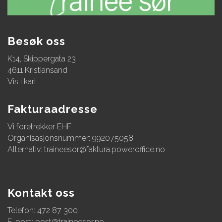
Besøk oss
K14, Skippergata 23
4611 Kristiansand
Vis i kart
Fakturaadresse
Vi foretrekker EHF
Organisasjonsnummer: 992075058
Alternativ:
traineesor@faktura.poweroffice.no
Kontakt oss
Telefon: 472 87 300
E-post:
post@traineesor.no