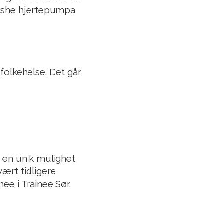
pushe hjertepumpa
folkehelse. Det går
r en unik mulighet
vært tidligere
nee i Trainee Sør.