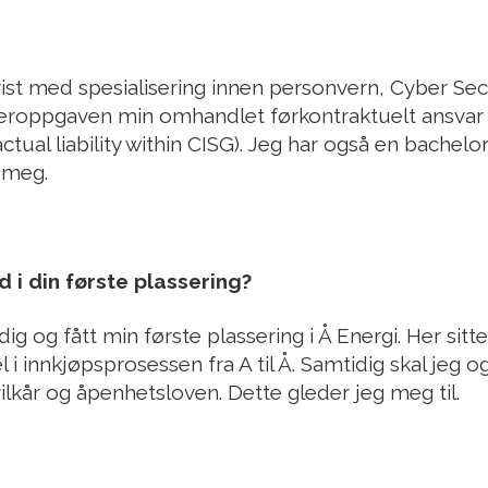
ist med spesialisering innen personvern, Cyber Sec
teroppgaven min omhandlet førkontraktuelt ansvar i
tual liability within CISG). Jeg har også en bachelor
k meg.
 i din første plassering?
ig og fått min første plassering i Å Energi. Her sitt
l i innkjøpsprosessen fra A til Å. Samtidig skal jeg 
lkår og åpenhetsloven. Dette gleder jeg meg til.