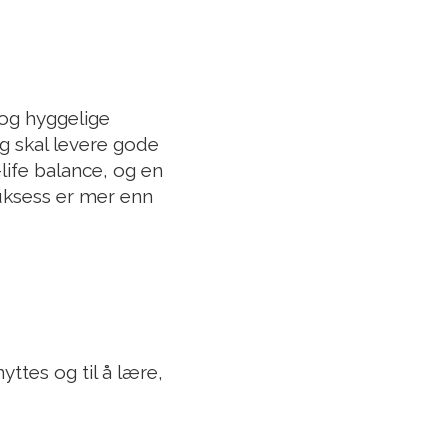
og hyggelige
eg skal levere gode
life balance, og en
suksess er mer enn
tes og til å lære,