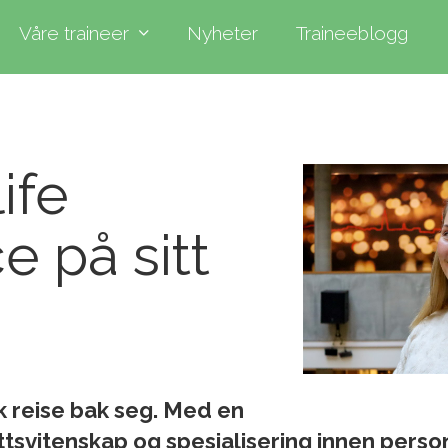
Våre traineer
Nyheter
Traineeblogg
ife
e på sitt
ik reise bak seg. Med en
ttsvitenskap og spesialisering innen perso