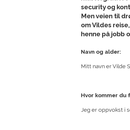
security og kont
Men veien til d
om Vildes reise
henne på jobb og
Navn og alder:
Mitt navn er Vilde 
Hvor kommer du fr
Jeg er oppvokst i