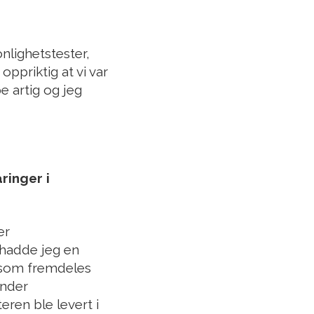
nlighetstester,
ppriktig at vi var
e artig og jeg
ringer i
er
 hadde jeg en
g som fremdeles
under
ren ble levert i