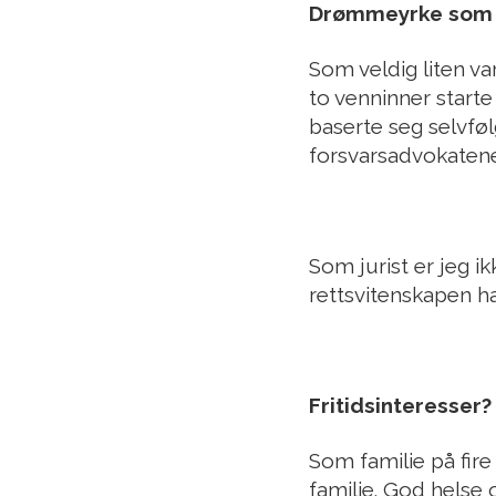
Drømmeyrke som 
Som veldig liten va
to venninner starte
baserte seg selvføl
forsvarsadvokatene
Som jurist er jeg i
rettsvitenskapen ha
Fritidsinteresser?
Som familie på fire 
familie. God helse 