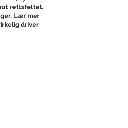
ot rettsfeltet.
nger. Lær mer
rkelig driver