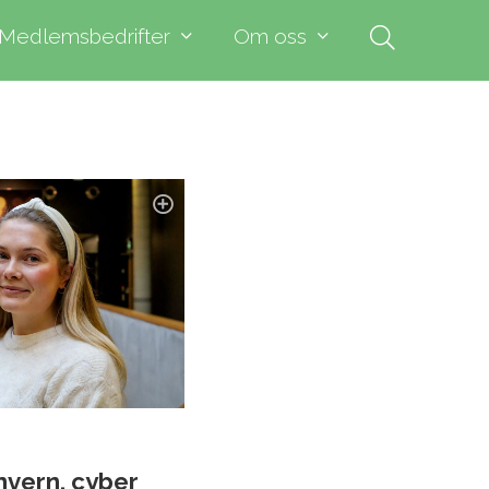
Medlemsbedrifter
Om oss
nvern, cyber