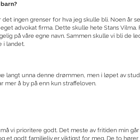
barn?
r det ingen grenser for hva jeg skulle bli. Noen år s
 eget advokat firma. Dette skulle hete Stans Vilma.
gelig på våre egne navn. Sammen skulle vi bli de l
 i landet.
kke langt unna denne drømmen, men i løpet av studie
r mer å by på enn kun straffeloven.
må vi prioritere godt. Det meste av fritiden min går 
og et godt familieliv er viktigst for meg. De to hør