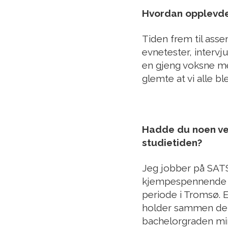
Hvordan opplevd
Tiden frem til ass
evnetester, intervj
en gjeng voksne me
glemte at vi alle bl
Hadde du noen ver
studietiden?
Jeg jobber på SATS 
kjempespennende og
periode i Tromsø. E
holder sammen den
bachelorgraden min 