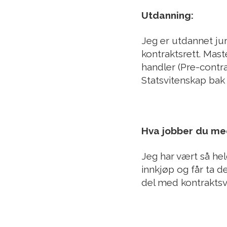
Utdanning:
Jeg er utdannet jur
kontraktsrett. Mas
handler (Pre-contrac
Statsvitenskap ba
Hva jobber du med
Jeg har vært så held
innkjøp og får ta de
del med kontraktsvi