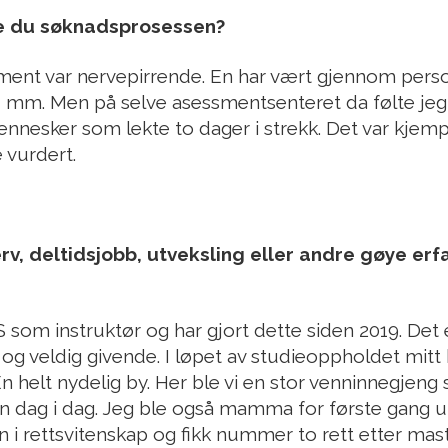
e du søknadsprosessen?
ement var nervepirrende. En har vært gjennom perso
u mm. Men på selve asessmentsenteret da følte jeg o
nnesker som lekte to dager i strekk. Det var kjemp
e vurdert.
v, deltidsjobb, utveksling eller andre gøye erfa
som instruktør og har gjort dette siden 2019. Det 
 veldig givende. I løpet av studieoppholdet mitt
n helt nydelig by. Her ble vi en stor venninnegjen
 dag i dag. Jeg ble også mamma for første gang 
i rettsvitenskap og fikk nummer to rett etter maste