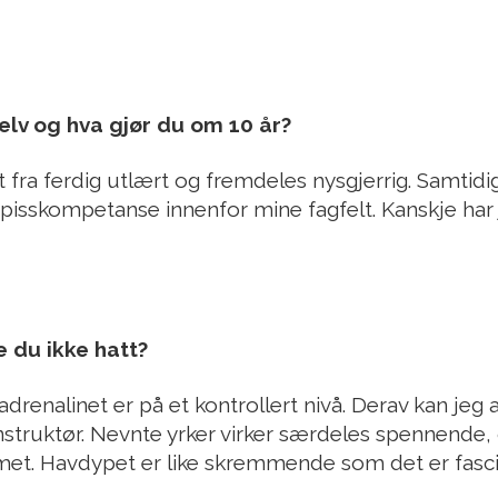
elv og hva gjør du om 10 år?
gt fra ferdig utlært og fremdeles nysgjerrig. Samtidi
isskompetanse innenfor mine fagfelt. Kanskje har 
e du ikke hatt?
 adrenalinet er på et kontrollert nivå. Derav kan jeg
instruktør. Nevnte yrker virker særdeles spennende,
met. Havdypet er like skremmende som det er fasc