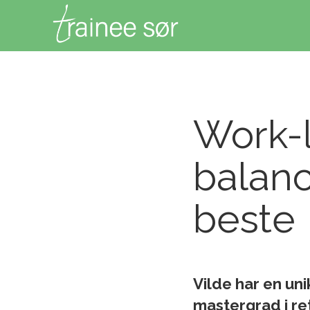
Work-l
balanc
beste
Vilde har en un
mastergrad i re