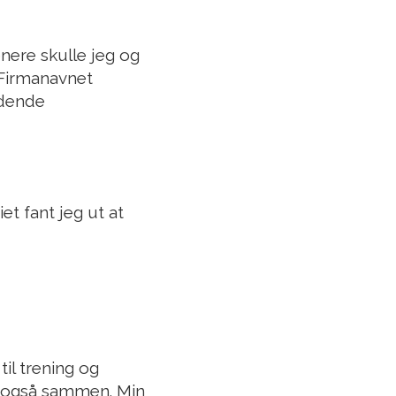
enere skulle jeg og
 Firmanavnet
edende
t fant jeg ut at
til trening og
er også sammen. Min