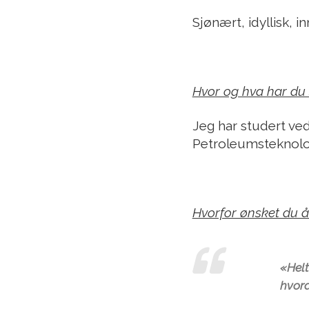
Sjønært, idyllisk, i
Hvor og hva har du 
Jeg har studert ved
Petroleumsteknolog
Hvorfor ønsket du å
«Helt
hvord