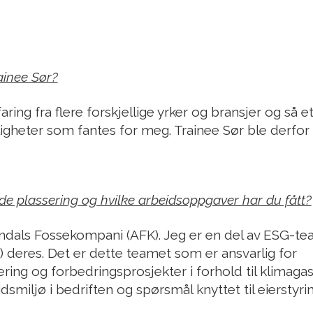
ainee Sør?
ring fra flere forskjellige yrker og bransjer og så e
igheter som fantes for meg. Trainee Sør ble derfor e
e plassering og hvilke arbeidsoppgaver har du fått?
endals Fossekompani (AFK). Jeg er en del av ESG-t
 deres. Det er dette teamet som er ansvarlig for
ing og forbedringsprosjekter i forhold til klimagas
smiljø i bedriften og spørsmål knyttet til eierstyrin