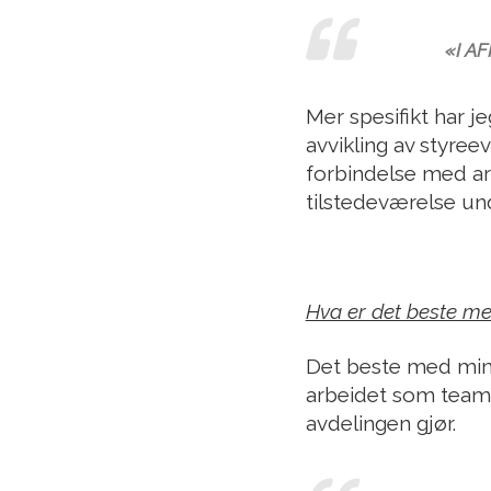
«I AF
Mer spesifikt har 
avvikling av styree
forbindelse med arb
tilstedeværelse und
Hva er det beste m
Det beste med min n
arbeidet som teame
avdelingen gjør.