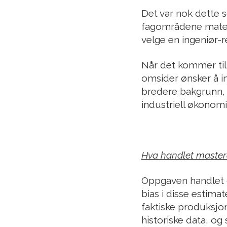
Det var nok dette s
fagområdene matema
velge en ingeniør-r
Når det kommer til 
omsider ønsker å inn
bredere bakgrunn, 
industriell økonomi
Hva handlet maste
Oppgaven handlet o
bias i disse estima
faktiske produksjon
historiske data, og