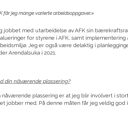
K får jeg mange varierte arbeidsoppgaver
.»
jeg jobbet med utarbeidelse av AFK sin bærekraftsra
valueringer for styrene i AFK, samt implementering a
eidsmiljø. Jeg er også være delaktig i planlegging
er Arendalsuka i 2021.
ed din nåværende plassering?
åværende plassering er at jeg blir involvert i stort 
t jobber med. På denne måten får jeg veldig god in