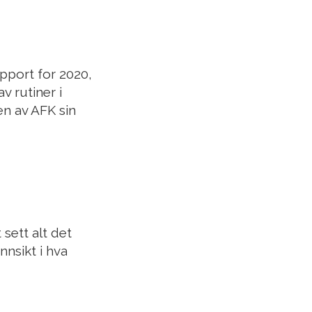
pport for 2020,
v rutiner i
en av AFK sin
sett alt det
nsikt i hva