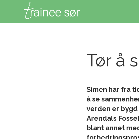
Tør å 
Simen har fra ti
å se sammenhen
verden er bygd o
Arendals Fosse
blant annet me
forbedringsprosj