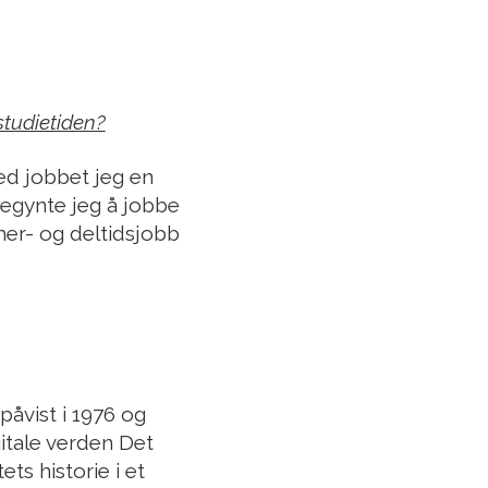
studietiden?
med jobbet jeg en
egynte jeg å jobbe
mmer- og deltidsjobb
påvist i 1976 og
gitale verden Det
ts historie i et