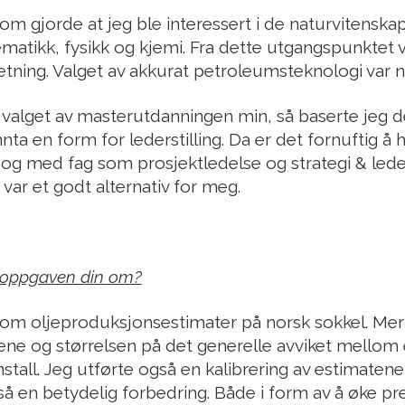
om gjorde at jeg ble interessert i de naturvitenska
tikk, fysikk og kjemi. Fra dette utgangspunktet va
etning. Valget av akkurat petroleumsteknologi var nok
valget av masterutdanningen min, så baserte jeg de
ta en form for lederstilling. Da er det fornuftig å ha
og med fag som prosjektledelse og strategi & lede
 var et godt alternativ for meg.
roppgaven din om?
m oljeproduksjonsestimater på norsk sokkel. Mer s
tene og størrelsen på det generelle avviket mellom
stall. Jeg utførte også en kalibrering av estimatene
 så en betydelig forbedring. Både i form av å øke pr