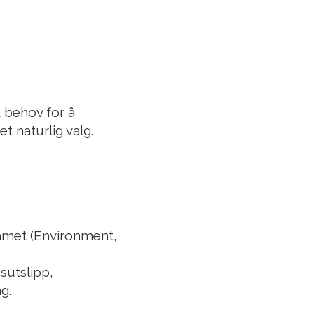
t behov for å
t naturlig valg.
eamet (Environment,
sutslipp,
g.