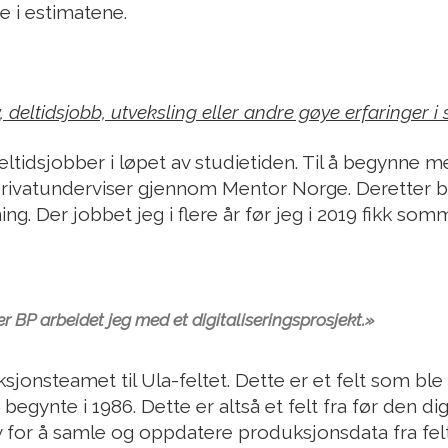
 i estimatene.
deltidsjobb, utveksling eller andre gøye erfaringer i 
deltidsjobber i løpet av studietiden. Til å begynne 
rivatunderviser gjennom Mentor Norge. Deretter b
ing. Der jobbet jeg i flere år før jeg i 2019 fikk so
er BP arbeidet jeg med et digitaliseringsprosjekt.»
sjonsteamet til Ula-feltet. Dette er et felt som ble 
egynte i 1986. Dette er altså et felt fra før den di
 for å samle og oppdatere produksjonsdata fra felte