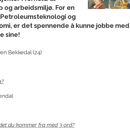
p og arbeidsmiljø. For en
 Petroleumsteknologi og
onomi, er det spennende å kunne jobbe me
e sine!
en Bekkedal (24)
a?
endal
edet du kommer fra med 3 ord?