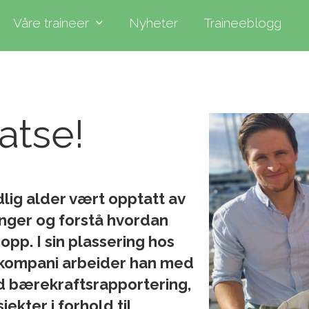
Våre traineer
Nyheter
Traineeblogg
satse!
dlig alder vært opptatt av
ger og forstå hvordan
pp. I sin plassering hos
kompani arbeider han med
d bærekraftsrapportering,
ekter i forhold til