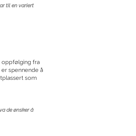
 til en variert
d oppfølging fra
et er spennende å
utplassert som
hva de ønsker å