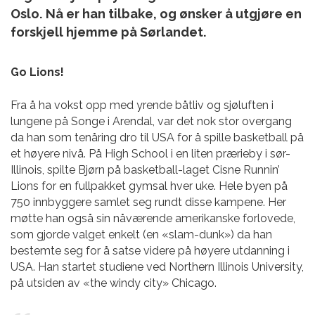
Oslo. Nå er han tilbake, og ønsker å utgjøre en
forskjell hjemme på Sørlandet.
Go Lions!
Fra å ha vokst opp med yrende båtliv og sjøluften i
lungene på Songe i Arendal, var det nok stor overgang
da han som tenåring dro til USA for å spille basketball på
et høyere nivå. På High School i en liten prærieby i sør-
Illinois, spilte Bjørn på basketball-laget Cisne Runnin’
Lions for en fullpakket gymsal hver uke. Hele byen på
750 innbyggere samlet seg rundt disse kampene. Her
møtte han også sin nåværende amerikanske forlovede,
som gjorde valget enkelt (en «slam-dunk») da han
bestemte seg for å satse videre på høyere utdanning i
USA. Han startet studiene ved Northern Illinois University,
på utsiden av «the windy city» Chicago.