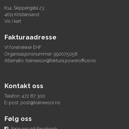
K14, Skippergata 23
4611 Kristiansand
Vis i kart
Fakturaadresse
Vi foretrekker EHF
Organisasjonsnummer: 992075058
Alternativ:
traineesor@faktura.poweroffice.no
Kontakt oss
Telefon: 472 87 300
E-post:
post@traineesor.no
Følg oss
Følg oss på Facebook