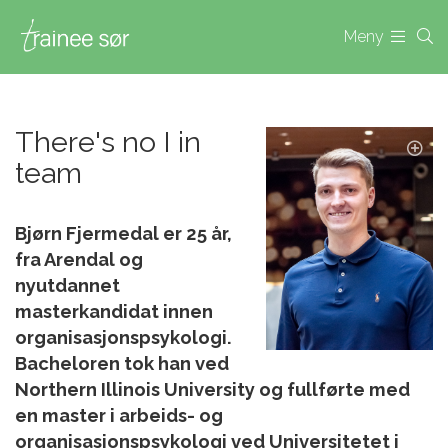
Meny
There's no I in
team
Bjørn Fjermedal er 25 år,
fra Arendal og
nyutdannet
masterkandidat innen
organisasjonspsykologi.
Bacheloren tok han ved
Northern Illinois University og fullførte med
en master i arbeids- og
organisasjonspsykologi ved Universitetet i