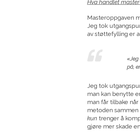
Hva handlet maste
Masteroppgaven min
Jeg tok utgangspunk
av støttefylling er 
«Jeg 
på, e
Jeg tok utgangspunk
man kan benytte en
man får tilbake når
metoden sammen me
kun
trenger å kompr
gjøre mer skade en