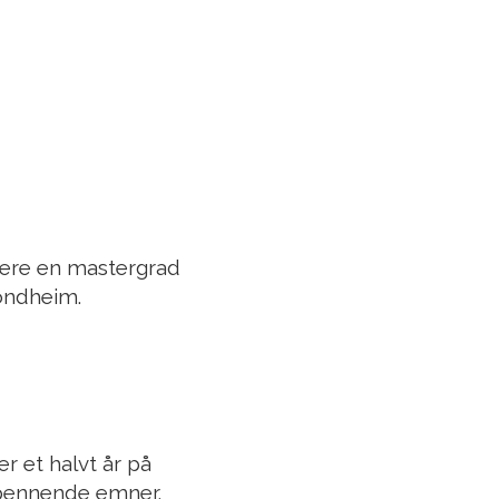
idere en mastergrad
ondheim.
er et halvt år på
spennende emner.