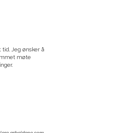
 tid. Jeg ønsker å
grammet møte
nger.
ollere arbeidene som