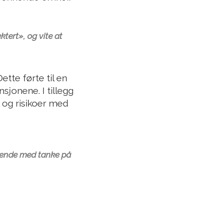
tert», og vite at
tte førte til en
sjonene. I tillegg
 og risikoer med
drende med tanke på