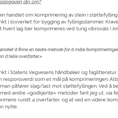
roppgaven din om?
 handlet om komprimering av stein i støttefylling 
t i lovverket for bygging av fyllingsdammer. Krave
at hvert lag bør komprimeres ved tung vibrovals i innt
ønsket å finne en bedre metode for å måle komprimeringen 
nn å telle overfarter.»
t i Statens Vegvesens håndbøker og faglitteratur f
 responsverdi som et mål på komprimeringen. Alt
 man påfører slag/last mot støttefyllingen. Ved å 
d andre «godkjente» metoder fant jeg ut, via fel
imere rundt 4 overfarter, og at ved en videre kom
n nytte.