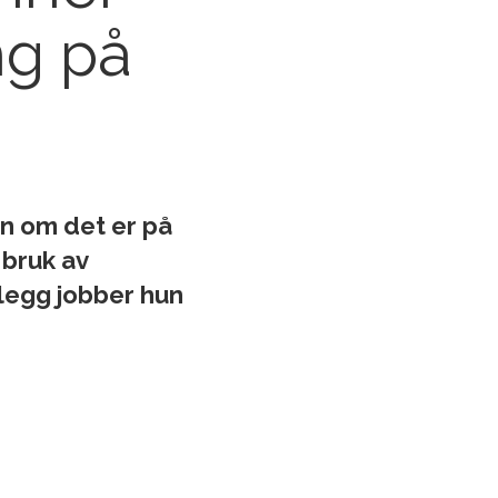
ng på
en om det er på
 bruk av
llegg jobber hun