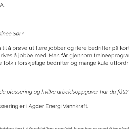
A.
ainee Sør?
til å prøve ut flere jobber og flere bedrifter på kort
g trives å jobbe med. Man får gjennom traineepro
folk i forskjellige bedrifter og mange kule utfordri
e plassering og hvilke arbeidsoppgaver har du fått?
sering er i Agder Energi Vannkraft.
jobber jeg i 4 forskjellige prosjekt hvor jeg er med å kontr