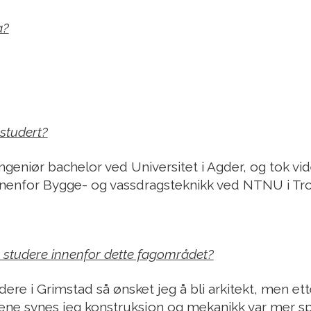
a?
studert?
ngeniør bachelor ved Universitet i Agder, og tok v
innenfor Bygge- og vassdragsteknikk ved NTNU i Tr
 studere innenfor dette fagområdet?
dere i Grimstad så ønsket jeg å bli arkitekt, men ett
ene synes jeg konstruksjon og mekanikk var mer 