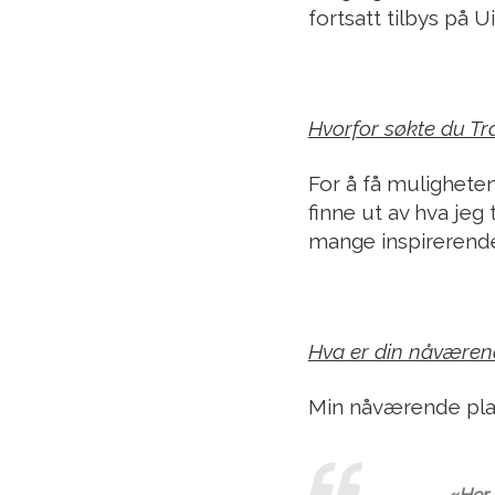
fortsatt tilbys på Ui
Hvorfor søkte du Tr
For å få muligheten 
finne ut av hva je
mange inspirerende 
Hva er din nåværend
Min nåværende plas
«Her 