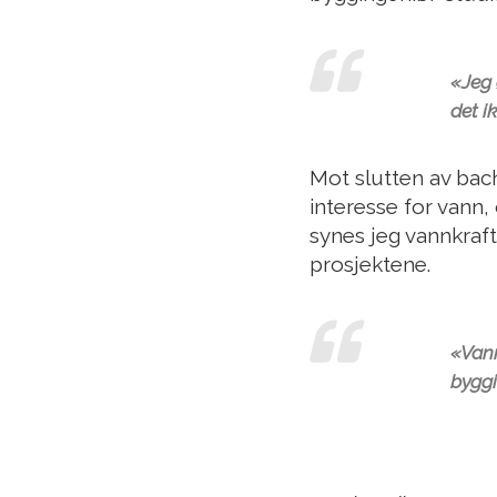
«Jeg 
det i
Mot slutten av bach
interesse for vann,
synes jeg vannkraf
prosjektene.
«Vann
byggi