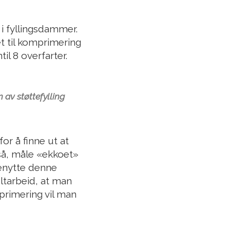
i fyllingsdammer.
t til komprimering
il 8 overfarter.
av støttefylling
or å finne ut at
så, måle «ekkoet»
benytte denne
tarbeid, at man
primering vil man