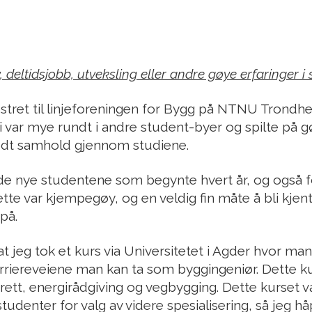
deltidsjobb, utveksling eller andre gøye erfaringer i 
kestret til linjeforeningen for Bygg på NTNU Trondh
vi var mye rundt i andre student-byer og spilte på g
odt samhold gjennom studiene.
 de nye studentene som begynte hvert år, og også f
ette var kjempegøy, og en veldig fin måte å bli kjen
på.
t jeg tok et kurs via Universitetet i Agder hvor man 
arriereveiene man kan ta som byggingeniør. Dette k
rett, energirådgiving og vegbygging. Dette kurset va
denter for valg av videre spesialisering, så jeg hå