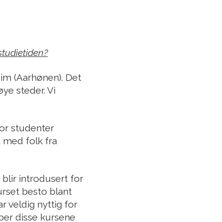
studietiden?
eim (Aarhønen). Det
øye steder. Vi
or studenter
t med folk fra
blir introdusert for
urset besto blant
r veldig nyttig for
per disse kursene