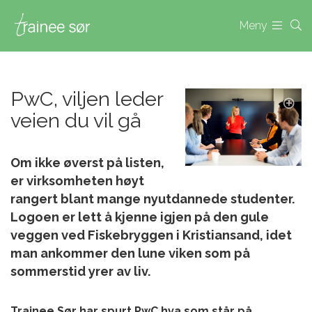
Meny
PwC, viljen leder
veien du vil gå
Om ikke øverst på listen,
er virksomheten høyt
rangert blant mange nyutdannede studenter.
Logoen er lett å kjenne igjen på den gule
veggen ved Fiskebryggen i Kristiansand, idet
man ankommer den lune viken som på
sommerstid yrer av liv.
Trainee Sør har spurt PwC hva som står på