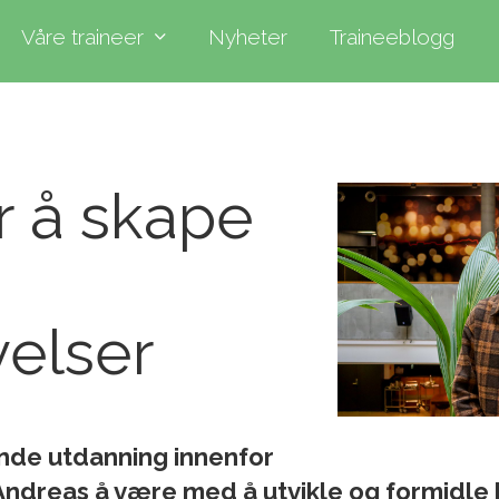
Våre traineer
Nyheter
Traineeblogg
r å skape
elser
de utdanning innenfor
Andreas å være med å utvikle og formidle 