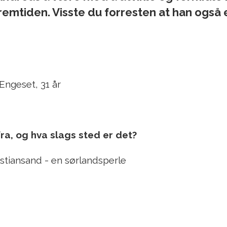
remtiden. Visste du forresten at han også e
ngeset, 31 år
a, og hva slags sted er det?
stiansand - en sørlandsperle