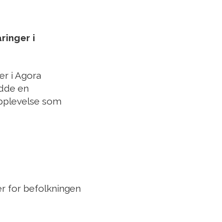
ringer i
er i Agora
adde en
 opplevelse som
er for befolkningen