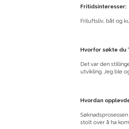
Fritidsinteresser:
Friluftsliv, båt og k
Hvorfor søkte du 
Det var den stilli
utvikling. Jeg ble o
Hvordan opplevd
Søknadsprosessen va
stolt over å ha k