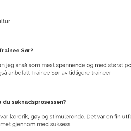
ultur
Trainee Sør?
ngen jeg anså som mest spennende og med størst pot
gså anbefalt Trainee Sør av tidligere traineer
e du søknadsprosessen?
r lærerik, gøy og stimulerende. Det var en fin utf
ommet gjennom med suksess