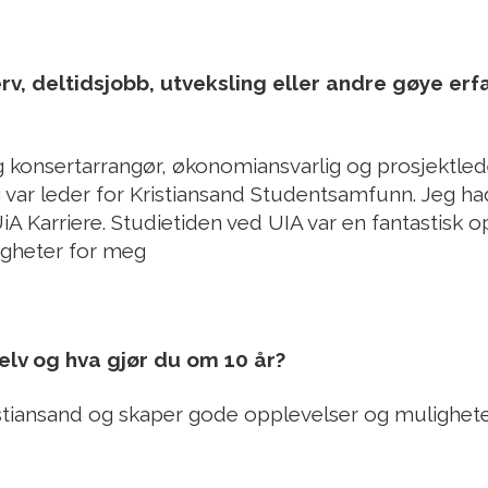
v, deltidsjobb, utveksling eller andre gøye erfa
eg konsertarrangør, økonomiansvarlig og prosjektled
g var leder for Kristiansand Studentsamfunn. Jeg h
 UiA Karriere. Studietiden ved UIA var en fantastisk
gheter for meg
elv og hva gjør du om 10 år?
ristiansand og skaper gode opplevelser og mulighet