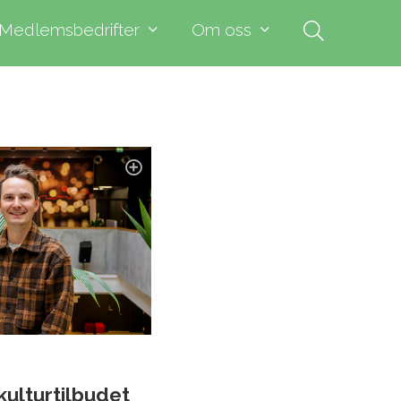
Medlemsbedrifter
Om oss
kulturtilbudet