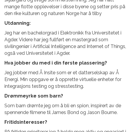
mange flotte opplevelser i disse byene og setter pris på
den rike kulturen og naturen Norge har å tilby
Utdanning:
Jeg
har en bachelorgrad i Elektronikk fra Universitetet i
Agder. Videre har jeg fullført en mastergrad som
sivilingeniør i Artificial Intelligence and Internet of Things,
også ved Universitetet i Agder.
Hva jobber du med i din første plassering?
Jeg jobber med Å
Insite som er et datterselskap av Å
Energi. Min oppgave er å opprette virtuelle enheter for
integrasjons testing og stresstesting.
Drømmeyrke som barn?
Som barn drømte jeg om å bli en spion, inspirert av de
spennende filmene
til James Bond og Jason Bourne.
Fritidsinteresser?
På fritiden prioriterer jeg å holde meg aktiv og engasjert i