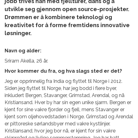
jobb trives han med fjellturer, dans og å
utvikle seg gjennom open source-prosjekter.
Drømmen er å kombinere teknologi og
kreativitet for å forme fremtidens innovative
løsninger.
Navn og alder:
Sriram
Akella, 26 år.
Hvor kommer du fra, og hva slags sted er det?
Jeg er opprinnelig fra India og flyttet til Norge i 2012.
Siden jeg flyttet til Norge, har jeg bodd i flere byer,
inkludert Bergen, Stavanger, Grimstad, Arendal, og nå
Kristiansand. Hver by har sin egen unike sjarm. Bergen er
kjent for sine vakre fjorder og fjell, mens Stavanger er
kjent som oljehovedstaden i Norge. Grimstad og Arendal
er pittoreske sørlandsbyer med vakre kystlinjer.
Kristiansand, hvor jeg bor nå, er kjent for sin vakre
skjærgård og livlige sommerstemning. Jeg har hatt