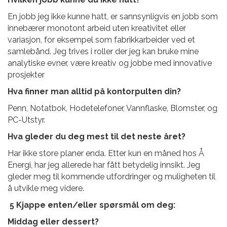
En
jobb jeg ikke kunne hatt, er sannsynligvis en jobb som
innebærer monotont arbeid uten kreativitet eller
variasjon, for eksempel som fabrikkarbeider ved et
samlebånd. Jeg trives i roller der jeg kan bruke mine
analytiske evner, være kreativ og jobbe med innovative
prosjekter
Hva finner man alltid på kontorpulten din?
Pen
n, Notatbok, Hodetelefoner, Vannflaske, Blomster, og
PC-Utstyr.
Hva gleder du deg mest til det neste året?
Har
ikke store planer enda. Etter kun en måned hos Å
Energi, har jeg
allerede har fått betydelig innsikt. Jeg
gleder meg til kommende utfordringer og muli
gheten til
å utvikle meg videre.
5 Kjappe enten/eller spørsmål om deg:
Middag eller dessert?