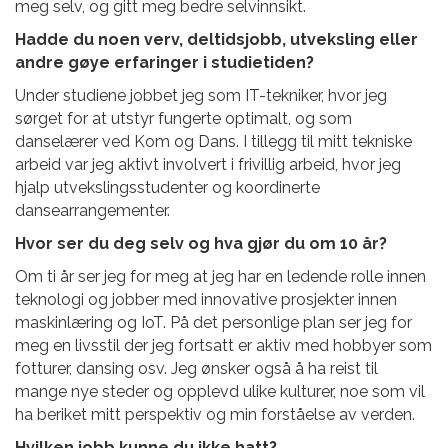
meg selv, og gitt meg bedre selvinnsikt.
Hadde du noen verv, deltidsjobb, utveksling eller
andre gøye erfaringer i studietiden?
Under studiene jobbet jeg som IT-tekniker, hvor jeg
sørget for at utstyr fungerte
optimalt, og som
danselærer ved Kom og Dans. I tillegg til mitt tekniske
arbeid var jeg aktivt involvert i frivillig arbeid, hvor jeg
hjalp utvekslingsstudenter og koordinerte
dansearrangementer.
Hvor ser du deg selv og hva gjør du om 10 år?
Om ti år ser jeg for meg at jeg har en ledende rolle innen
teknologi og jobber med innovative prosjekter innen
maskinlæring og
IoT. På det personlige plan ser jeg for
meg en livsstil der jeg fortsatt er aktiv med hobbyer som
fotturer, dansing osv. Jeg ønsker også å ha reist til
mange nye steder og opplevd ulike kulturer, noe som vil
ha beriket mitt perspektiv og min forståelse av verden.
Hvilken jobb kunne du ikke hatt?