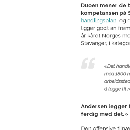
Duoen mener de tr
kompetansen på S
handlingsplan
, og
ligger godt an fre
år kåret Norges m
Stavanger, i kateg
«Det handle
med 1800 re
arbeidssted
å legge til 
Andersen legger t
ferdig med det.»
Den offensive tiln