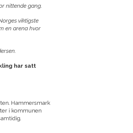
or nittende gang.
Norges viktigste
som en arena hvor
dersen.
ling har satt
luften. Hammersmark
ifter i kommunen
samtidig.