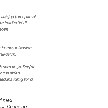
 fikk jeg forespørsel
e imidlertid til
 noen
or kommunikasjon,
nikasjon.
k som er 50. Derfor
r oss siden
medansvarlig for å
vi med
r». Denne har