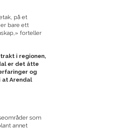
etak, på et
er bare ett
skap,» forteller
trakt i regionen,
al er det åtte
 erfaringer og
i at Arendal
tanseområder som
lant annet