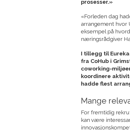
prosesser.»
«Forleden dag hadde
arrangement hvor U
eksempel på hvordan
næringsrådgiver 
I tillegg til Eure
fra CoHub i Grimst
coworking-miljøer,
koordinere aktivit
hadde flest arra
Mange relev
For fremtidig rekr
kan være interess
innovasjonskompet