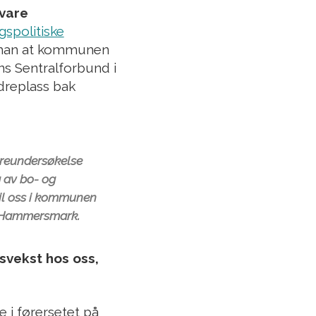
evare
spolitiske
 man at kommunen
s Sentralforbund i
dreplass bak
rreundersøkelse
g av bo- og
til oss i kommunen
ner Hammersmark.
svekst hos oss,
 i førersetet på