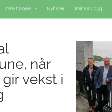
Våre traineer
Nyheter
Traineeblogg
al
ne, når
gir vekst i
g