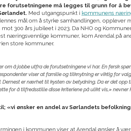
e forutsetningene må legges til grunn for å b
ørlandet.
Med utgangspunkt i
kommunens næring
 dennes mål om å styrke samhandlingen, opplever
m mot 300 års jubileet i 2023. Da NHO og Kommunen
est næringsvennlige kommuner, kom Arendal på an
orien store kommuner.
r om å jobbe utfra de forutsetningene vi har. En fersk spø
spondenter viser at familie og tilknytning er viktig for val
. Dernest er nærhet til kysten av betydning. Da er det opp 
rette for å tilfredsstille disse kriteriene på ulikt vis,» nev
il; «vi ønsker en andel av Sørlandets befolkning
ærmingen i kommunen viser at Arendal ønsker å være