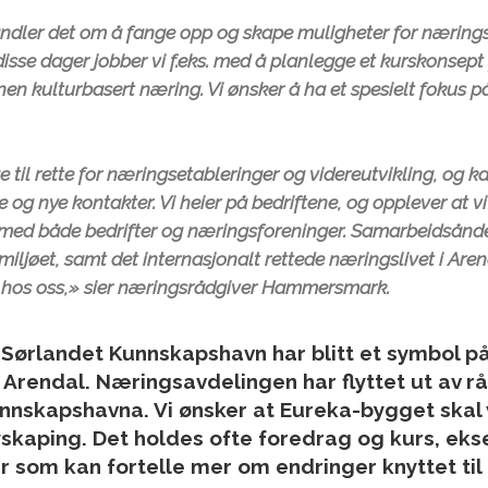
ndler det om å fange opp og skape muligheter for næringsu
 disse dager jobber vi f.eks. med å planlegge et kurskonsept
nen kulturbasert næring. Vi ønsker å ha et spesielt fokus på
ge til rette for næringsetableringer og videreutvikling, og 
og nye kontakter. Vi heier på bedriftene, og opplever at vi
med både bedrifter og næringsforeninger. Samarbeidsånde
iljøet, samt det internasjonalt rettede næringslivet i Arend
 hos oss,» sier næringsrådgiver Hammersmark.
Sørlandet Kunnskapshavn har blitt et symbol på
i Arendal. Næringsavdelingen har flyttet ut av 
kunnskapshavna. Vi ønsker at Eureka-bygget skal
kaping. Det holdes ofte foredrag og kurs, eks
r som kan fortelle mer om endringer knyttet til 