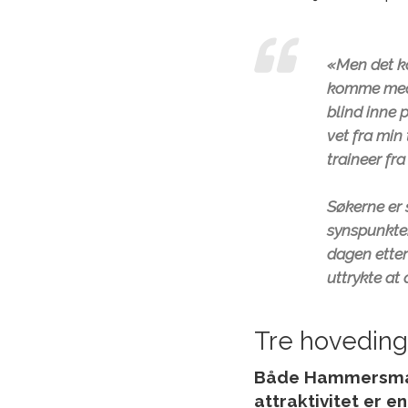
«Men det ka
komme med h
blind inne p
vet fra min
traineer fra
Søkerne er 
synspunkter
dagen etter
uttrykte at
Tre hoveding
Både Hammersmark
attraktivitet er e