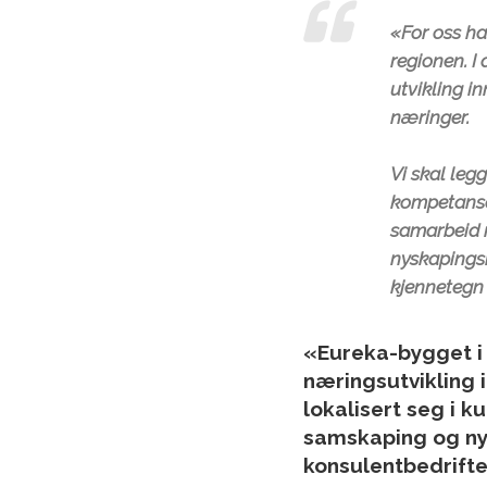
«For oss ha
regionen. I
utvikling in
næringer.
Vi skal leg
kompetanse 
samarbeid 
nyskapingsm
kjennetegn
«Eureka-bygget i 
næringsutvikling 
lokalisert seg i 
samskaping og nys
konsulentbedrifte