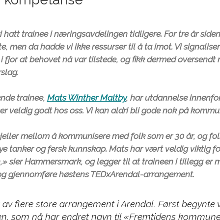
i hatt trainee i næringsavdelingen tidligere. For tre år siden
, men da hadde vi ikke ressurser til å ta imot. Vi signalisert
 i fjor at behovet nå var tilstede, og fikk dermed oversendt
slag.
nde trainee,
Mats Winther Maltby
, har utdannelse innenf
er veldig godt hos oss. Vi kan aldri bli gode nok på kommu
kjeller mellom å kommunisere med folk som er 30 år, og fol
nye tanker og fersk kunnskap. Mats har vært veldig viktig fo
,» sier Hammersmark, og legger til at traineen i tillegg er 
og gjennomføre høstens TEDxArendal-arrangement.
 av flere store arrangement i Arendal. Først begynte 
n, som nå har endret navn til «Fremtidens kommune