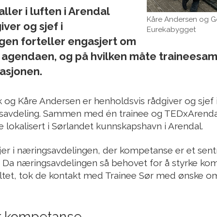
ler i luften i Arendal
Kåre Andersen og G
er og sjef i
Eurekabygget
en forteller engasjert om
 agendaen, og på hvilken måte traineesam
sasjonen.
g Kåre Andersen er henholdsvis rådgiver og sjef i
vdeling. Sammen med én trainee og TEDxArendal
 lokalisert i Sørlandet kunnskapshavn i Arendal.
er i næringsavdelingen, der kompetanse er et sentra
 Da næringsavdelingen så behovet for å styrke ko
tet, tok de kontakt med Trainee Sør med ønske om
r kompetanse