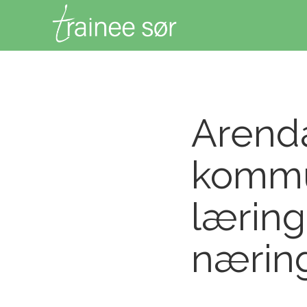
Arend
kommu
læring 
nærin