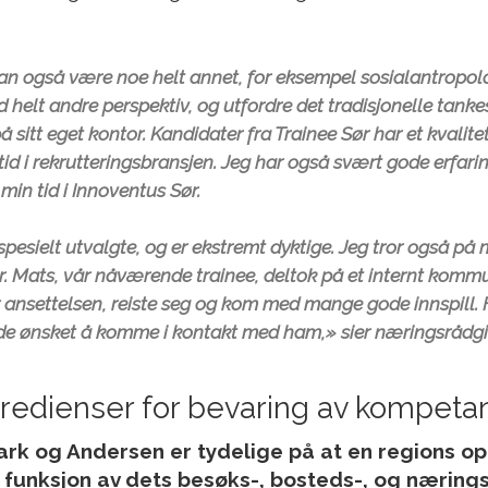
n også være noe helt annet, for eksempel sosialantropol
elt andre perspektiv, og utfordre det tradisjonelle tankese
å sitt eget kontor. Kandidater fra Trainee Sør har et kvalit
 tid i rekrutteringsbransjen. Jeg har også svært gode erfar
 min tid i Innoventus Sør.
spesielt utvalgte, og er ekstremt dyktige. Jeg tror også på 
. Mats, vår nåværende trainee, deltok på et internt komm
 ansettelsen, reiste seg og kom med mange gode innspill. F
 de ønsket å komme i kontakt med ham,» sier næringsrådgi
redienser for bevaring av kompeta
 og Andersen er tydelige på at en regions o
n funksjon av dets besøks-, bosteds-, og nærings