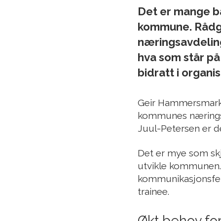
Det er mange bal
kommune. Rådgiv
næringsavdeling
hva som står på
bidratt i organi
Geir Hammersmark o
kommunes næringsa
Juul-Petersen er de
Det er mye som skj
utvikle kommunen.
kommunikasjonsfel
trainee.
Økt behov fo