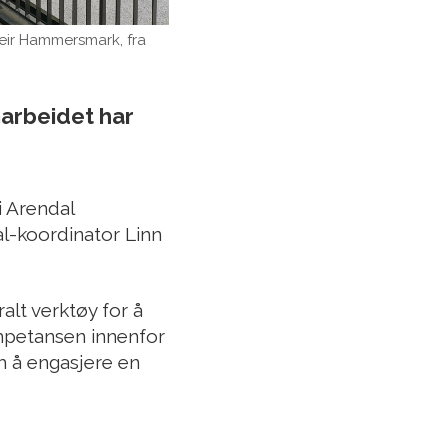
eir Hammersmark, fra
arbeidet har
 Arendal
-koordinator Linn
lt verktøy for å
mpetansen innenfor
 å engasjere en