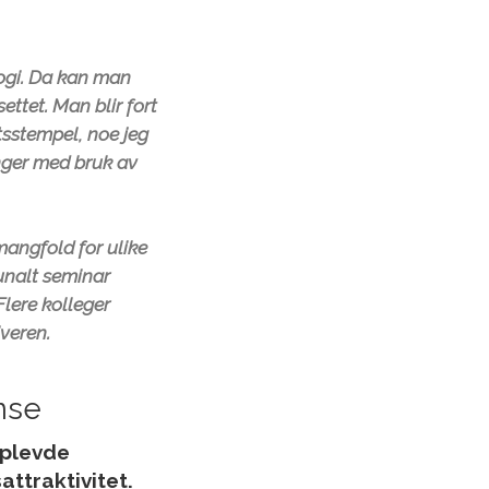
ogi. Da kan man
ttet. Man blir fort
etsstempel, noe jeg
inger med bruk av
mangfold for ulike
unalt seminar
lere kolleger
veren.
nse
pplevde
attraktivitet.