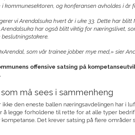
 i kommunesektoren, og konferansen avholdes i år f
erer vi Arendalsuka hvert år i uke 33. Dette har blitt 
 Arendalsuka har også blitt viktig for næringslivet, 
 beslutningstakere.
TEDxArendal, som vår trainee jobber mye med,» sier An
ommunens offensive satsing på kompetanseutvik
.
ld som må sees i sammenheng
 ikke den eneste ballen næringsavdelingen har i 
å legge forholdene til rette for at alle typer bedr
 ny kompetanse. Det krever satsing på flere områder 