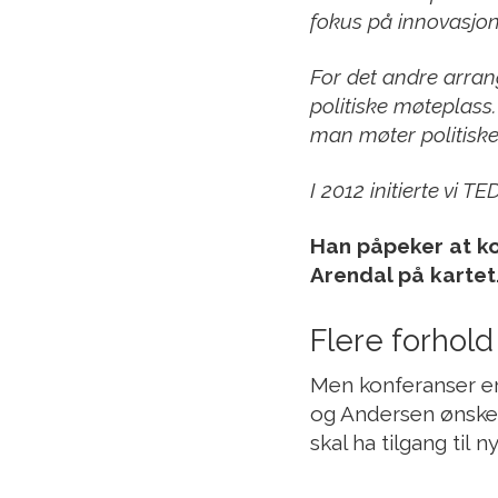
fokus på innovasjon
For det andre arrang
politiske møteplass.
man møter politiske
I 2012 initierte vi 
Han påpeker at k
Arendal på kartet
Flere forho
Men konferanser er
og Andersen ønsker 
skal ha tilgang til