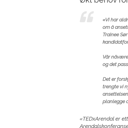
«Vi har aldr
om å ansette
Trainee Sør
kandidatfor
Vår nåvære
og det pass
Det er fors
trengte vi 
ansettelsen
planlegge 
«TEDxArendal er ett
Arendalskonferanse