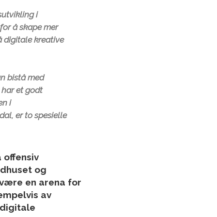
tvikling i
 for å skape mer
 digitale kreative
kan bistå med
 har et godt
n i
al, er to spesielle
 offensiv
rådhuset og
 være en arena for
empelvis av
digitale