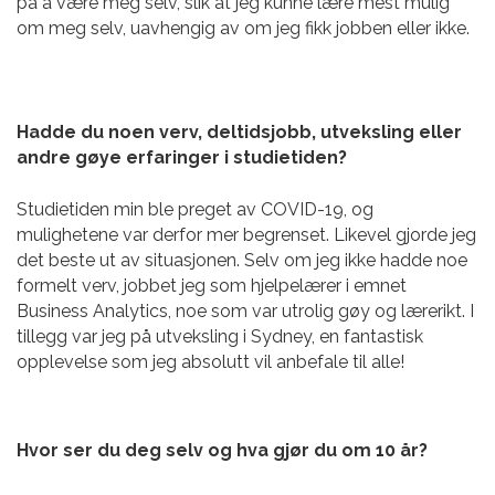
på å være meg selv, slik at jeg kunne lære mest mulig
om meg selv, uavhengig av om jeg fikk jobben eller ikke.
Hadde du noen verv, deltidsjobb, utveksling eller
andre gøye erfaringer i studietiden?
Studietiden min ble preget av COVID-19, og
mulighetene var derfor mer begrenset. Likevel gjorde jeg
det beste ut av situasjonen. Selv om jeg ikke hadde noe
formelt verv, jobbet jeg som hjelpelærer i emnet
Business Analytics, noe som var utrolig gøy og lærerikt. I
tillegg var jeg på utveksling i Sydney, en fantastisk
opplevelse som jeg absolutt vil anbefale til alle!
Hvor ser du deg selv og hva gjør du om 10 år?