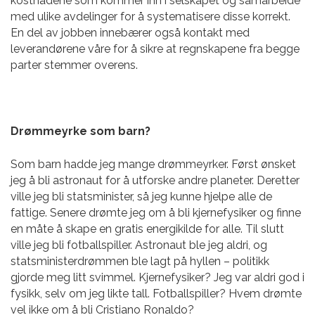
kostnadene som kommer inn i selskapet og samarbeide
med ulike avdelinger for å systematisere disse korrekt.
En del av jobben innebærer også kontakt med
leverandørene våre for å sikre at regnskapene fra begge
parter stemmer overens.
Drømmeyrke som barn?
Som barn hadde jeg mange drømmeyrker. Først ønsket
jeg å bli astronaut for å utforske andre planeter. Deretter
ville jeg bli statsminister, så jeg kunne hjelpe alle de
fattige. Senere drømte jeg om å bli kjernefysiker og finne
en måte å skape en gratis energikilde for alle. Til slutt
ville jeg bli fotballspiller. Astronaut ble jeg aldri, og
statsministerdrømmen ble lagt på hyllen – politikk
gjorde meg litt svimmel. Kjernefysiker? Jeg var aldri god i
fysikk, selv om jeg likte tall. Fotballspiller? Hvem drømte
vel ikke om å bli
Cristiano Ronaldo?