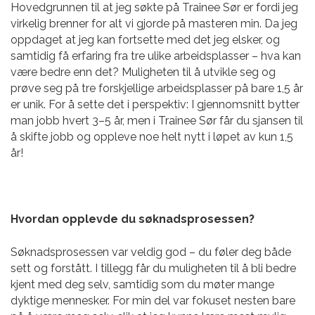
Hovedgrunnen til at jeg søkte på Trainee Sør er fordi jeg
virkelig brenner for alt vi gjorde på masteren min. Da jeg
oppdaget at jeg kan fortsette med det jeg elsker, og
samtidig få erfaring fra tre ulike arbeidsplasser – hva kan
være bedre enn det? Muligheten til å utvikle seg og
prøve seg på tre forskjellige arbeidsplasser på bare 1,5 år
er
unik. For å sette det i perspektiv: I gjennomsnitt bytter
man jobb hvert 3–5 år, men i Trainee Sør får du sjansen til
å skifte jobb og oppleve noe helt nytt i løpet av kun 1,5
år!
Hvordan opplevde du søknadsprosessen?
Søknadsprosessen var veldig god – du føler deg både
sett og forstått. I tillegg får du muligheten til å bli bedre
kjent med deg selv, samtidig som du møter mange
dyktige mennesker. For min del var fokuset nesten bare