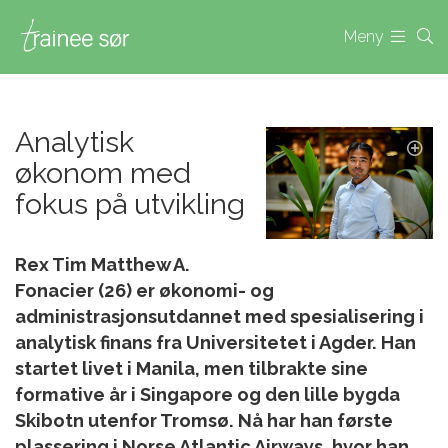
Meny
Analytisk
økonom med
fokus på utvikling
Rex Tim Matthew A.
Fonacier (26) er økonomi- og
administrasjonsutdannet med spesialisering i
analytisk finans fra Universitetet i Agder. Han
startet livet i Manila, men tilbrakte sine
formative år i Singapore og den lille bygda
Skibotn utenfor Tromsø. Nå har han første
plassering i Norse Atlantic Airways, hvor han