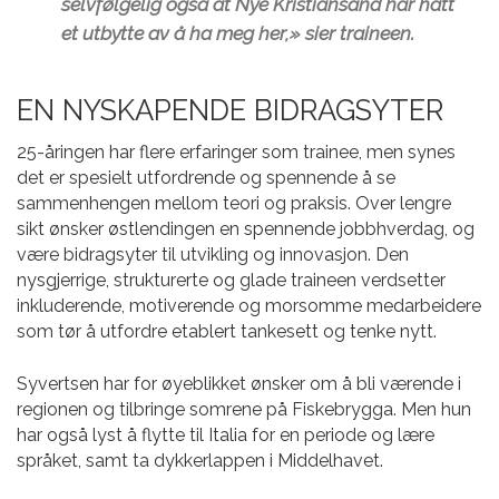
selvfølgelig også at Nye Kristiansand har hatt
et utbytte av å ha meg her,» sier traineen.
EN NYSKAPENDE BIDRAGSYTER
25-åringen har flere erfaringer som trainee, men synes
det er spesielt utfordrende og spennende å se
sammenhengen mellom teori og praksis. Over lengre
sikt ønsker østlendingen en spennende jobbhverdag, og
være bidragsyter til utvikling og innovasjon. Den
nysgjerrige, strukturerte og glade traineen verdsetter
inkluderende, motiverende og morsomme medarbeidere
som tør å utfordre etablert tankesett og tenke nytt.
Syvertsen har for øyeblikket ønsker om å bli værende i
regionen og tilbringe somrene på Fiskebrygga. Men hun
har også lyst å flytte til Italia for en periode og lære
språket, samt ta dykkerlappen i Middelhavet.