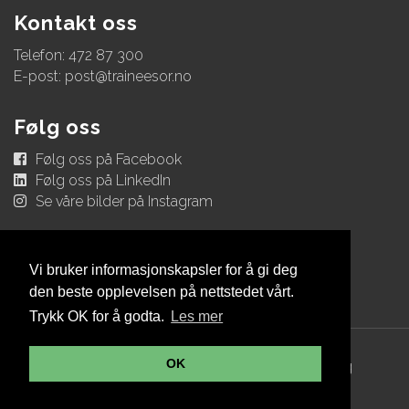
Kontakt oss
Telefon: 472 87 300
E-post:
post@traineesor.no
Følg oss
Følg oss på Facebook
Følg oss på LinkedIn
Se våre bilder på Instagram
Vi bruker informasjonskapsler for å gi deg
den beste opplevelsen på nettstedet vårt.
Trykk OK for å godta.
Les mer
OK
© Copyright 2026 Trainee Sør |
Personvernerklæring
Utviklet av Netlab
|
Publiseres i eRedaktør